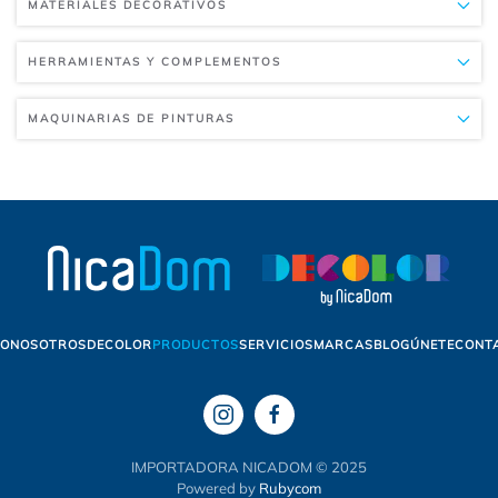
MATERIALES DECORATIVOS
HERRAMIENTAS Y COMPLEMENTOS
MAQUINARIAS DE PINTURAS
IO
NOSOTROS
DECOLOR
PRODUCTOS
SERVICIOS
MARCAS
BLOG
ÚNETE
CONT
IMPORTADORA NICADOM © 2025
Powered by
Rubycom