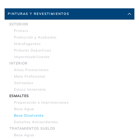
PINTURAS Y REVESTIMIENTOS
EXTERIOR
Primers
Protección y Acabados
Hidrofugantes
Pinturas Deportivas
Impermeabilizante
INTERIOR
Altas Prestaciones
Mate Profesional
Satinadas
Estuco Veneciano
ESMALTES
Preparación e Imprimaciones
Base Agua
Base Disolvente
Esmaltes Antioxidantes
TRATAMIENTOS SUELOS
Base Agua