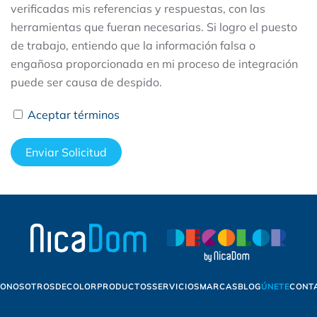
verificadas mis referencias y respuestas, con las
herramientas que fueran necesarias. Si logro el puesto
de trabajo, entiendo que la información falsa o
engañosa proporcionada en mi proceso de integración
puede ser causa de despido.
Aceptar términos
Enviar Solicitud
IO
NOSOTROS
DECOLOR
PRODUCTOS
SERVICIOS
MARCAS
BLOG
ÚNETE
CONT