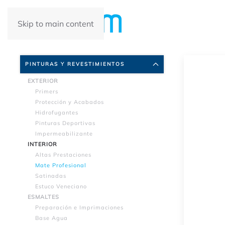
Skip to main content
Nuestros Productos
PINTURAS Y REVESTIMIENTOS
EXTERIOR
Primers
Protección y Acabados
Hidrofugantes
Pinturas Deportivas
Impermeabilizante
INTERIOR
Altas Prestaciones
Mate Profesional
Satinadas
Estuco Veneciano
ESMALTES
Preparación e Imprimaciones
Base Agua